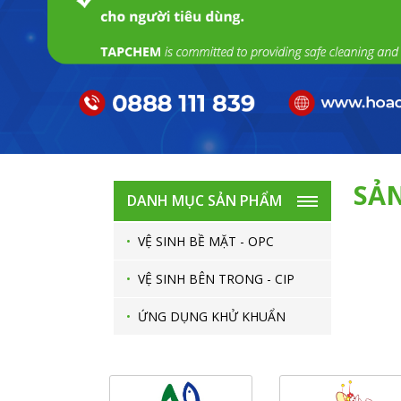
SẢ
DANH MỤC SẢN PHẨM
•
VỆ SINH BỀ MẶT - OPC
•
VỆ SINH BÊN TRONG - CIP
•
ỨNG DỤNG KHỬ KHUẨN