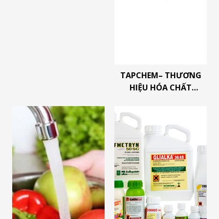
TAPCHEM– THƯƠNG
HIỆU HÓA CHẤT
CHUYÊN NGHIỆP CHO
NGÀNH THỰC PHẨM &
THỦY SẢN