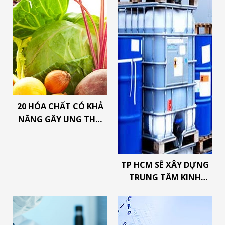
20 HÓA CHẤT CÓ KHẢ
NĂNG GÂY UNG THƯ
CHÚNG TA ĐANG VÔ
TƯ TIẾP XÚC HẰNG
NGÀY
TP HCM SẼ XÂY DỰNG
TRUNG TÂM KINH
DOANH HÓA CHẤT
TẦM CỠ KHU VỰC