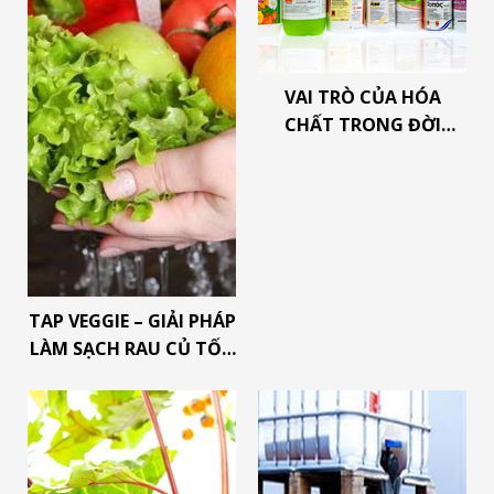
VAI TRÒ CỦA HÓA
CHẤT TRONG ĐỜI
SỐNG
TAP VEGGIE – GIẢI PHÁP
LÀM SẠCH RAU CỦ TỐT
CHO SỨC KHỎE MỌI
GIA ĐÌNH