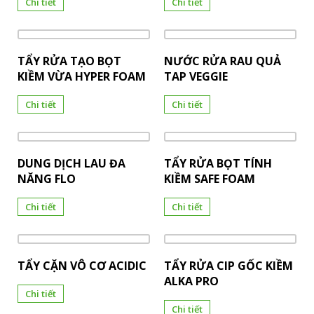
Chi tiết
Chi tiết
TẨY RỬA TẠO BỌT
NƯỚC RỬA RAU QUẢ
KIỀM VỪA HYPER FOAM
TAP VEGGIE
Chi tiết
Chi tiết
DUNG DỊCH LAU ĐA
TẨY RỬA BỌT TÍNH
NĂNG FLO
KIỀM SAFE FOAM
Chi tiết
Chi tiết
TẨY CẶN VÔ CƠ ACIDIC
TẨY RỬA CIP GỐC KIỀM
ALKA PRO
Chi tiết
Chi tiết