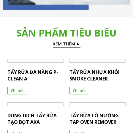
SẢN PHẨM TIÊU BIỂU
XEM THÊM ►
TẨY RỬA ĐA NĂNG P-
TẨY RỬA NHỰA KHÓI
CLEAN A
SMOKE CLEANER
Chi tiết
Chi tiết
DUNG DỊCH TẨY RỬA
TẨY RỬA LÒ NƯỚNG
TẠO BỌT AKA
TAP OVEN REMOVER