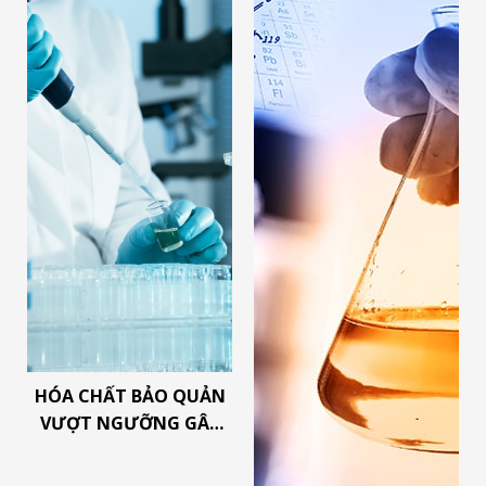
HÓA CHẤT BẢO QUẢN
VƯỢT NGƯỠNG GÂY
HẠI SỨC KHỎE NHƯ
THẾ NÀO?