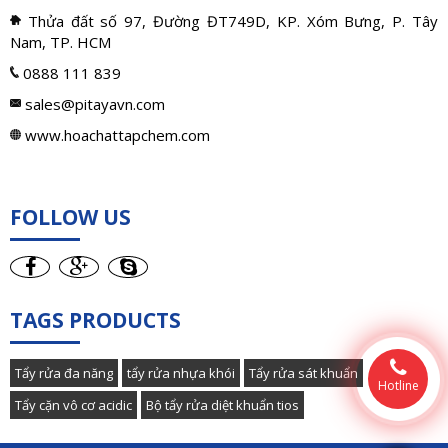
Thửa đất số 97, Đường ĐT749D, KP. Xóm Bưng, P. Tây
Nam, TP. HCM
0888 111 839
sales@pitayavn.com
www.hoachattapchem.com
FOLLOW US
TAGS PRODUCTS
Tẩy rửa đa năng
tẩy rửa nhựa khói
Tẩy rửa sát khuẩn
Hotline
Tẩy cặn vô cơ acidic
Bộ tẩy rửa diệt khuẩn tios