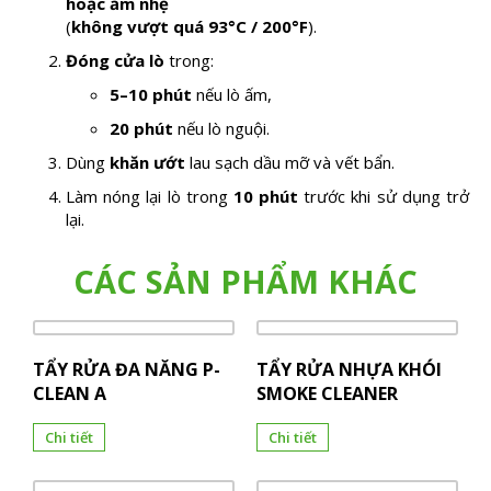
hoặc ấm nhẹ
(
không vượt quá 93°C / 200°F
).
Đóng cửa lò
trong:
5–10 phút
nếu lò ấm,
20 phút
nếu lò nguội.
Dùng
khăn ướt
lau sạch dầu mỡ và vết bẩn.
Làm nóng lại lò trong
10 phút
trước khi sử dụng trở
lại.
CÁC SẢN PHẨM KHÁC
TẨY RỬA ĐA NĂNG P-
TẨY RỬA NHỰA KHÓI
CLEAN A
SMOKE CLEANER
Chi tiết
Chi tiết