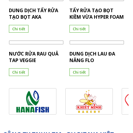
DUNG DỊCH TẨY RỬA
TẨY RỬA TẠO BỌT
TẠO BỌT AKA
KIỀM VỪA HYPER FOAM
Chi tiết
Chi tiết
NƯỚC RỬA RAU QUẢ
DUNG DỊCH LAU ĐA
TAP VEGGIE
NĂNG FLO
Chi tiết
Chi tiết