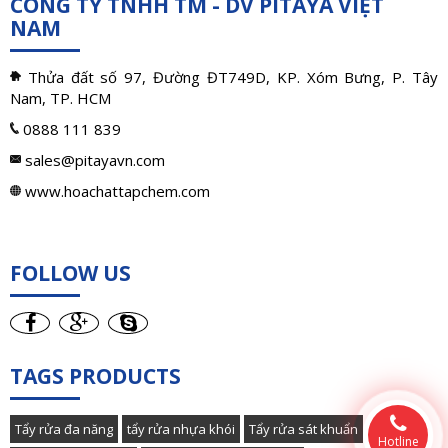
CÔNG TY TNHH TM - DV PITAYA VIỆT
NAM
Thửa đất số 97, Đường ĐT749D, KP. Xóm Bưng, P. Tây
Nam, TP. HCM
0888 111 839
sales@pitayavn.com
www.hoachattapchem.com
FOLLOW US
TAGS PRODUCTS
Tẩy rửa đa năng
tẩy rửa nhựa khói
Tẩy rửa sát khuẩn
Hotline