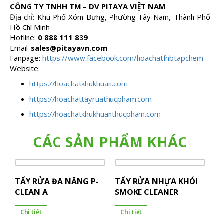
CÔNG TY TNHH TM – DV PITAYA VIỆT NAM
Địa chỉ:
Khu Phố Xóm Bưng, Phường Tây Nam, Thành Phố
Hồ Chí Minh
Hotline:
0 888 111 839
Email:
sales@pitayavn.com
Fanpage:
https://www.facebook.com/hoachatfnbtapchem
Website:
https://hoachatkhukhuan.com
https://hoachattayruathucpham.com
https://hoachatkhukhuanthucpham.com
CÁC SẢN PHẨM KHÁC
TẨY RỬA ĐA NĂNG P-
TẨY RỬA NHỰA KHÓI
CLEAN A
SMOKE CLEANER
Chi tiết
Chi tiết