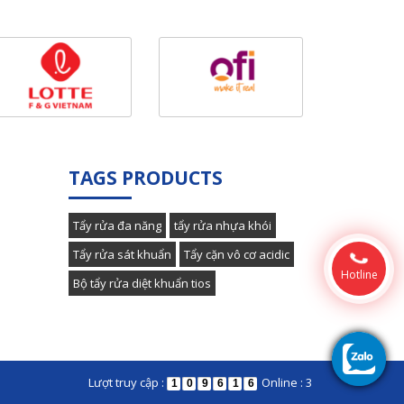
TAGS PRODUCTS
Tẩy rửa đa năng
tẩy rửa nhựa khói
Tẩy rửa sát khuẩn
Tẩy cặn vô cơ acidic
Hotline
Bộ tẩy rửa diệt khuẩn tios
Lượt truy cập :
Online : 3
1
0
9
6
1
6