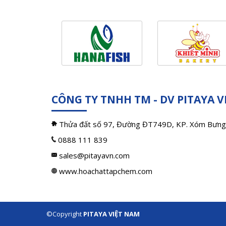
CÔNG TY TNHH TM - DV PITAYA 
Thửa đất số 97, Đường ĐT749D, KP. Xóm Bưng
0888 111 839
sales@pitayavn.com
www.hoachattapchem.com
©Copyright
PITAYA VIỆT NAM