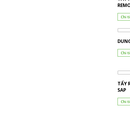
REMO
Chi t
DUNG
Chi t
TẨY 
SAP
Chi t