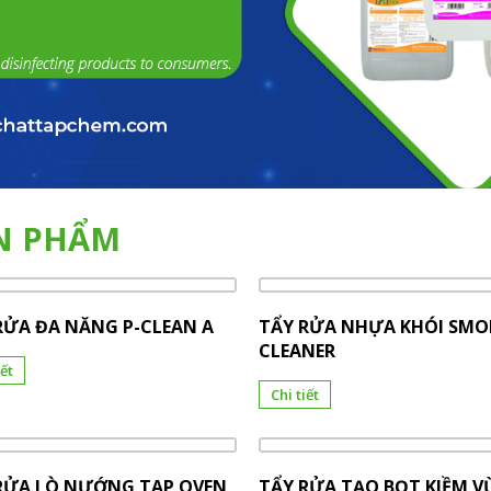
N PHẨM
RỬA ĐA NĂNG P-CLEAN A
TẨY RỬA NHỰA KHÓI SMO
CLEANER
iết
Chi tiết
RỬA LÒ NƯỚNG TAP OVEN
TẨY RỬA TẠO BỌT KIỀM V