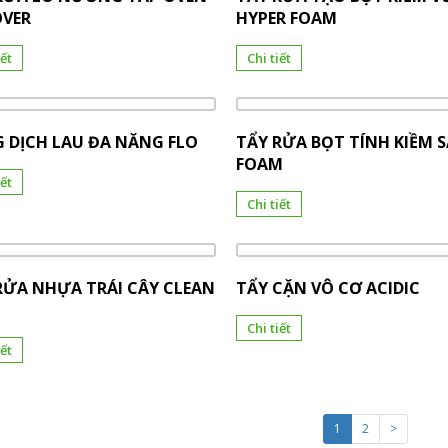
VER
HYPER FOAM
iết
Chi tiết
 DỊCH LAU ĐA NĂNG FLO
TẨY RỬA BỌT TÍNH KIỀM 
FOAM
iết
Chi tiết
RỬA NHỰA TRÁI CÂY CLEAN
TẨY CẶN VÔ CƠ ACIDIC
Chi tiết
iết
1
2
>