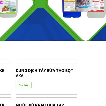
KE
DUNG DỊCH TẨY RỬA TẠO BỌT
AKA
Chi tiết
ỪA
NƯỚC RỬA RAU QUẢ TAP