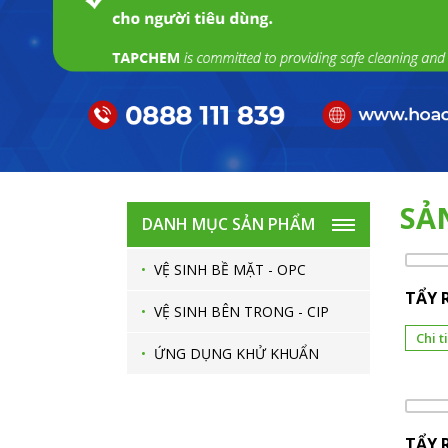
SẢ
DANH MỤC SẢN PHẨM
•
VỆ SINH BỀ MẶT - OPC
TẨY 
•
VỆ SINH BÊN TRONG - CIP
Chi t
•
ỨNG DỤNG KHỬ KHUẨN
TẨY 