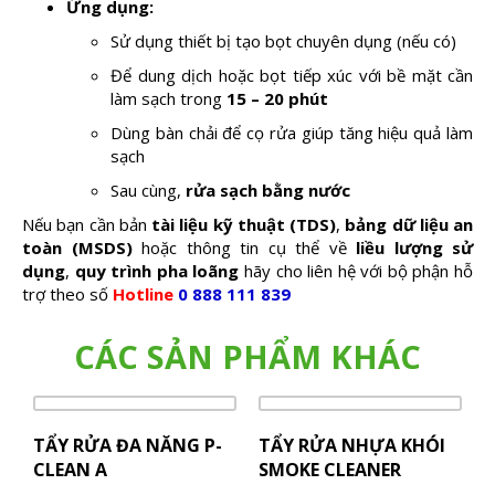
Ứng dụng:
Sử dụng thiết bị tạo bọt chuyên dụng (nếu có)
Để dung dịch hoặc bọt tiếp xúc với bề mặt cần
làm sạch trong
15 – 20 phút
Dùng bàn chải để cọ rửa giúp tăng hiệu quả làm
sạch
Sau cùng,
rửa sạch bằng nước
Nếu bạn cần bản
tài liệu kỹ thuật (TDS)
,
bảng dữ liệu an
toàn (MSDS)
hoặc thông tin cụ thể về
liều lượng sử
dụng
,
quy trình pha loãng
h
ãy cho liên hệ với bộ phận hỗ
trợ theo số
Hotline
0 888 111 839
CÁC SẢN PHẨM KHÁC
TẨY RỬA ĐA NĂNG P-
TẨY RỬA NHỰA KHÓI
CLEAN A
SMOKE CLEANER